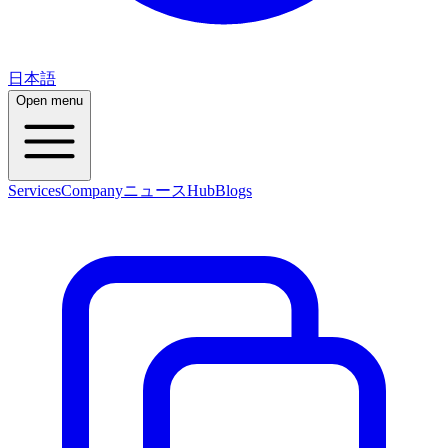
日本語
Open menu
Services
Company
ニュース
Hub
Blogs